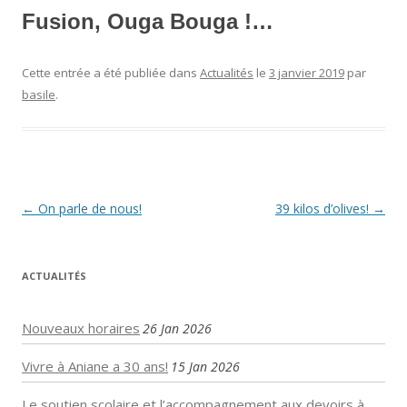
Fusion, Ouga Bouga !…
Cette entrée a été publiée dans
Actualités
le
3 janvier 2019
par
basile
.
Navigation
←
On parle de nous!
39 kilos d’olives!
→
des
articles
ACTUALITÉS
Nouveaux horaires
26 Jan 2026
Vivre à Aniane a 30 ans!
15 Jan 2026
Le soutien scolaire et l’accompagnement aux devoirs à