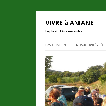
VIVRE à ANIANE
Le plaisir d'être ensemble!
L’ASSOCIATION
NOS ACTIVITÉS RÉGU
PRÉSENTATION
LES ACTIVITÉS D’ÉCH
UN PEU D’HISTOIRE
EN PLEIN AIR
NOS ACTIONS
ACTIVITÉS CRÉATIVES
L’ESPACE DE VIE SOCIALE
FAMILLES ET ENFANT
NOUS CONTACTER
ENTRAIDE
BULLETIN D’ADHÉSION