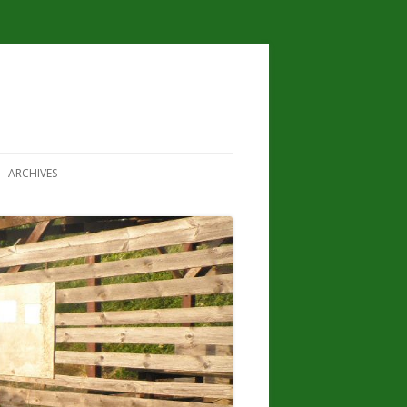
ARCHIVES
ANE À LA RADIO
2022
’ASSOCIATION
2021
E
2020
ARTAGÉ EN VIDÉO –
2019
2018