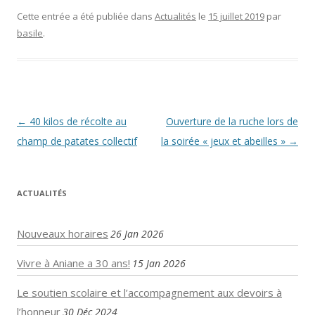
Cette entrée a été publiée dans
Actualités
le
15 juillet 2019
par
basile
.
Navigation
←
40 kilos de récolte au
Ouverture de la ruche lors de
des
champ de patates collectif
la soirée « jeux et abeilles »
→
articles
ACTUALITÉS
Nouveaux horaires
26 Jan 2026
Vivre à Aniane a 30 ans!
15 Jan 2026
Le soutien scolaire et l’accompagnement aux devoirs à
l’honneur
30 Déc 2024