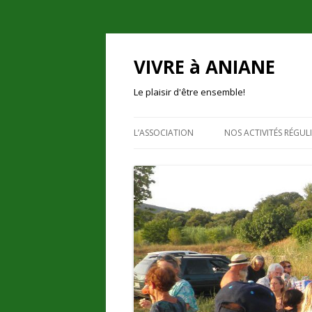
VIVRE à ANIANE
Le plaisir d'être ensemble!
L’ASSOCIATION
NOS ACTIVITÉS RÉGULI
PRÉSENTATION
LES ACTIVITÉS D’ÉCH
UN PEU D’HISTOIRE
EN PLEIN AIR
NOS ACTIONS
ACTIVITÉS CRÉATIVES
L’ESPACE DE VIE SOCIALE
FAMILLES ET ENFANT
NOUS CONTACTER
ENTRAIDE
BULLETIN D’ADHÉSION