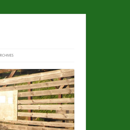
RCHIVES
 À LA RADIO
2022
SSOCIATION
2021
2020
AGÉ EN VIDÉO –
2019
2018